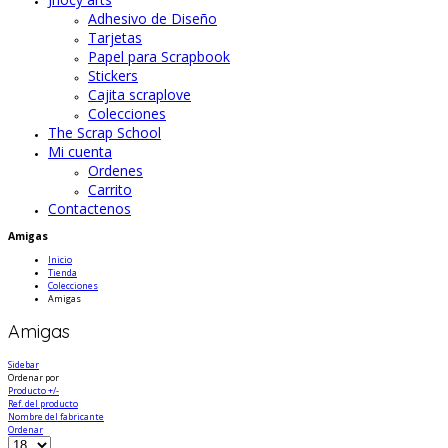
Adhesivo de Diseño
Tarjetas
Papel para Scrapbook
Stickers
Cajita scraplove
Colecciones
The Scrap School
Mi cuenta
Ordenes
Carrito
Contactenos
Amigas
Inicio
Tienda
Colecciones
Amigas
Amigas
Sidebar
Ordenar por
Producto +/-
Ref. del producto
Nombre del fabricante
Ordenar