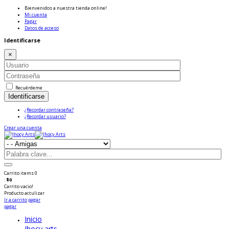
Bienvenidos a nuestra tienda online!
Mi cuenta
Pagar
Datos de acceso
Identificarse
×
Recuérdeme
Identificarse
¿Recordar contraseña?
¿Recordar usuario?
Crear una cuenta
Carrito
items
0
:
$0
Carrito vacio!
Producto
actulizar
Ir a carrito
pagar
pagar
Inicio
Jhocy arts