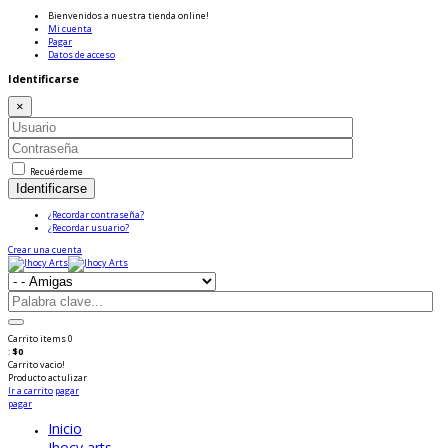
Bienvenidos a nuestra tienda online!
Mi cuenta
Pagar
Datos de acceso
Identificarse
×
Recuérdeme
Identificarse
¿Recordar contraseña?
¿Recordar usuario?
Crear una cuenta
Carrito
items
0
:
$0
Carrito vacio!
Producto
actulizar
Ir a carrito
pagar
pagar
Inicio
Jhocy arts