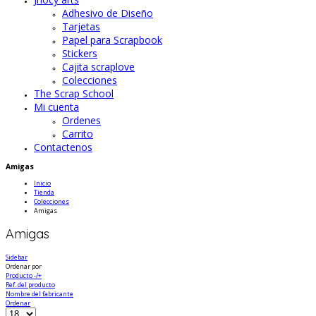
Adhesivo de Diseño
Tarjetas
Papel para Scrapbook
Stickers
Cajita scraplove
Colecciones
The Scrap School
Mi cuenta
Ordenes
Carrito
Contactenos
Amigas
Inicio
Tienda
Colecciones
Amigas
Amigas
Sidebar
Ordenar por
Producto -/+
Ref. del producto
Nombre del fabricante
Ordenar