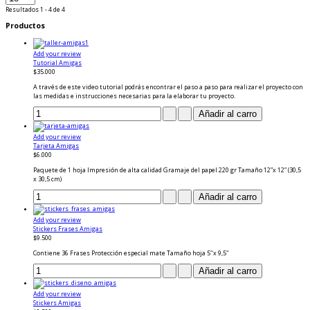
Resultados 1 - 4 de 4
Productos
Add your review
Tutorial Amigas
$35.000
A través de este video tutorial podrás encontrar el paso a paso para realizar el proyecto con
las medidas e instrucciones necesarias para la elaborar tu proyecto.
Add your review
Tarjeta Amigas
$6.000
Paquete de 1 hoja Impresión de alta calidad Gramaje del papel 220 gr Tamaño 12”x 12” (30,5
x 30,5 cm)
Add your review
Stickers Frases Amigas
$9.500
Contiene 36 Frases Protección especial mate Tamaño hoja 5"x 9,5"
Add your review
Stickers Amigas