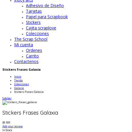
Adhesivo de Diseño
Tarjetas
Papel para Scrapbook
Stickers
Cajita scraplove
Colecciones
The Scrap School
Mi cuenta
Ordenes
Carrito
Contactenos
Stickers Frases Galaxia
Inicio
Tienda
Colecciones
Galaxia
Stickers Frases Galaxia
Sidebar
Stickers Frases Galaxia
$9.500
Add your review
In Stock