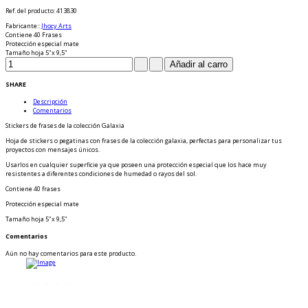
Ref. del producto
: 413830
Fabricante:
:
Jhocy Arts
Contiene 40 Frases
Protección especial mate
Tamaño hoja 5"x 9,5"
SHARE
Descripción
Comentarios
Stickers de frases de la colección Galaxia
Hoja de stickers o pegatinas con frases de la colección galaxia, perfectas para personalizar tus
proyectos con mensajes únicos.
Usarlos en cualquier superficie ya que poseen una protección especial que los hace muy
resistentes a diferentes condiciones de humedad o rayos del sol.
Contiene 40 frases
Protección especial mate
Tamaño hoja 5"x 9,5"
Comentarios
Aún no hay comentarios para este producto.