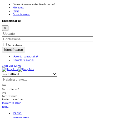
Bienvenidos a nuestra tienda online!
Mi cuenta
Pagar
Datos de acceso
Identificarse
×
Recuérdeme
Identificarse
¿Recordar contraseña?
¿Recordar usuario?
Crear una cuenta
Carrito
items
0
:
$0
Carrito vacio!
Producto
actulizar
Ir a carrito
pagar
pagar
Inicio
Jhocy arts