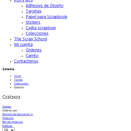
Adhesivo de Diseño
Tarjetas
Papel para Scrapbook
Stickers
Cajita scraplove
Colecciones
The Scrap School
Mi cuenta
Ordenes
Carrito
Contactenos
Galaxia
Inicio
Tienda
Colecciones
Galaxia
Galaxia
Sidebar
Ordenar por
Nombre de fabricante +/-
Producto
Ref. del producto
Ordenar