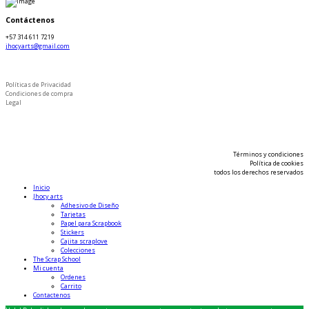
Contáctenos
+57 314 611 7219
jhocyarts@gmail.com
Políticas de Privacidad
Condiciones de compra
Legal
Términos y condiciones
Política de cookies
todos los derechos reservados
Inicio
Jhocy arts
Adhesivo de Diseño
Tarjetas
Papel para Scrapbook
Stickers
Cajita scraplove
Colecciones
The Scrap School
Mi cuenta
Ordenes
Carrito
Contactenos