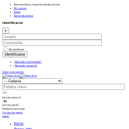
Bienvenidos a nuestra tienda online!
Mi cuenta
Pagar
Datos de acceso
Identificarse
×
Recuérdeme
Identificarse
¿Recordar contraseña?
¿Recordar usuario?
Crear una cuenta
Carrito
items
0
:
$0
Carrito vacio!
Producto
actulizar
Ir a carrito
pagar
pagar
Inicio
Jhocy arts