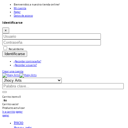
Bienvenidos a nuestra tienda online!
Mi cuenta
Pagar
Datos de acceso
Identificarse
×
Recuérdeme
Identificarse
¿Recordar contraseña?
¿Recordar usuario?
Crear una cuenta
Carrito
items
0
:
$0
Carrito vacio!
Producto
actulizar
Ir a carrito
pagar
pagar
Inicio
Jhocy arts