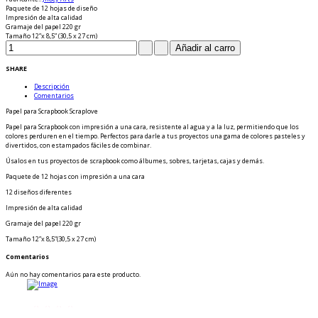
Paquete de 12 hojas de diseño
Impresión de alta calidad
Gramaje del papel 220 gr
Tamaño 12”x 8,5” (30,5 x 27 cm)
SHARE
Descripción
Comentarios
Papel para Scrapbook Scraplove
Papel para Scrapbook con impresión a una cara, resistente al agua y a la luz, permitiendo que los
colores perduren en el tiempo. Perfectos para darle a tus proyectos una gama de colores pasteles y
divertidos, con estampados fáciles de combinar.
Úsalos en tus proyectos de scrapbook como álbumes, sobres, tarjetas, cajas y demás.
Paquete de 12 hojas con impresión a una cara
12 diseños diferentes
Impresión de alta calidad
Gramaje del papel 220 gr
Tamaño 12”x 8,5”(30,5 x 27 cm)
Comentarios
Aún no hay comentarios para este producto.