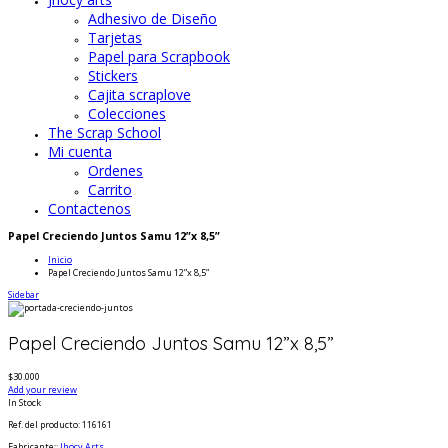
Adhesivo de Diseño
Tarjetas
Papel para Scrapbook
Stickers
Cajita scraplove
Colecciones
The Scrap School
Mi cuenta
Ordenes
Carrito
Contactenos
Papel Creciendo Juntos Samu 12”x 8,5”
Inicio
Papel Creciendo Juntos Samu 12”x 8,5”
Sidebar
Papel Creciendo Juntos Samu 12”x 8,5”
$30.000
Add your review
In Stock
Ref. del producto
: 116161
Fabricante:
:
Jhocy Arts